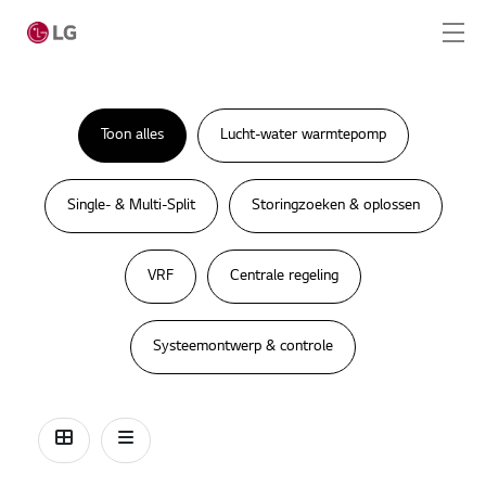
Skip to main content
Toon alles
Lucht-water warmtepomp
Home
Single- & Multi-Split
Storingzoeken & oplossen
Producten
LG Academy
VRF
Centrale regeling
Amstelveen Academy
Systeemontwerp & controle
Online Academy
Service
Tools