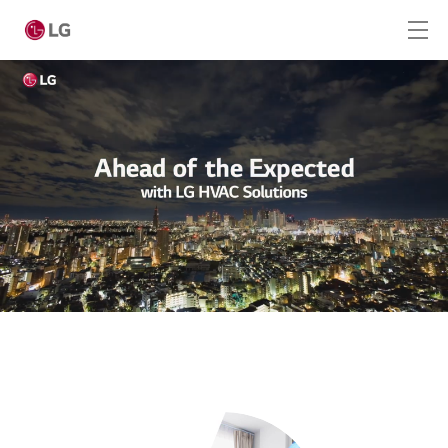
Skip to main content
Home
Producten
LG Academy
Service
Tools
Cases
Nieuws