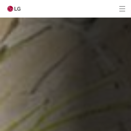
Skip to main content
Home
Producten
LG VRF
LG Single Split
LG Commercial Airco
LG Lucht-Water Warmtepomp
R290