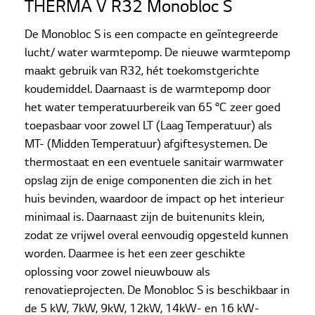
THERMA V R32 Monobloc S
LG Lucht-Water Warmtepomp
De Monobloc S is een compacte en geïntegreerde
Monobloc
lucht/ water warmtepomp. De nieuwe warmtepomp
Monobloc S
maakt gebruik van R32, hét toekomstgerichte
koudemiddel. Daarnaast is de warmtepomp door
het water temperatuurbereik van 65 °C zeer goed
toepasbaar voor zowel LT (Laag Temperatuur) als
MT- (Midden Temperatuur) afgiftesystemen. De
thermostaat en een eventuele sanitair warmwater
opslag zijn de enige componenten die zich in het
huis bevinden, waardoor de impact op het interieur
minimaal is. Daarnaast zijn de buitenunits klein,
zodat ze vrijwel overal eenvoudig opgesteld kunnen
worden. Daarmee is het een zeer geschikte
oplossing voor zowel nieuwbouw als
renovatieprojecten. De Monobloc S is beschikbaar in
de 5 kW, 7kW, 9kW, 12kW, 14kW- en 16 kW-