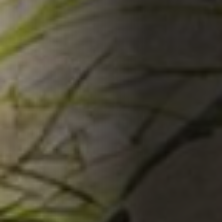
Monobloc
Monobloc S
Split
Hydrosplit
Warmtepompboiler
Inverter Scroll Chiller
LG Academy
Service
Tools