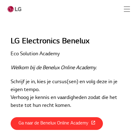
Skip to main content
LG Electronics Benelux
Home
Eco Solution Academy
Producten
Welkom bij de Benelux Online Academy.
LG Academy
Schrijf je in, kies je cursus(sen) en volg deze in je
Amstelveen Academy
eigen tempo.
Verhoog je kennis en vaardigheden zodat die het
Online Academy
beste tot hun recht komen.
Service
Ga naar de Benelux Online Academy
Tools