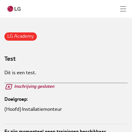
Skip to main content
Home
Academy
LG Academy
Training
Home
Test
Producten
Test
LG Academy
Dit is een test.
Service
Inschrijving gesloten
Doelgroep:
Tools
(Hoofd) Installatiemonteur
Cases
Nieuws