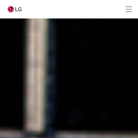
Skip to main content
Home
Producten
LG Academy
Service
Tools
Cases
Nieuws