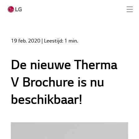
Skip to main content
Home
Nieuws
19 feb. 2020
| Leestijd:
1 min.
De nieuwe Therma V Brochure is nu beschikbaar!
Home
Producten
De nieuwe Therma
LG Academy
V Brochure is nu
Service
beschikbaar!
Tools
Cases
Nieuws