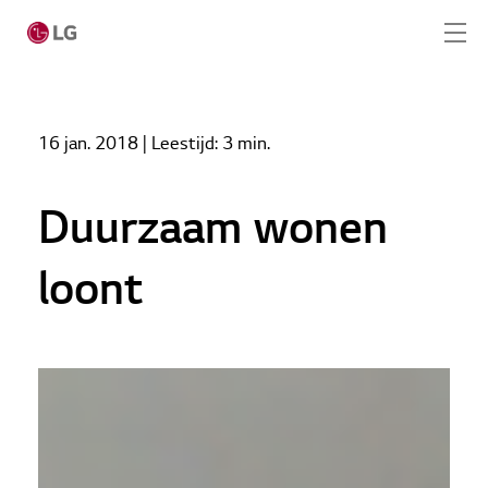
Skip to main content
Home
Nieuws
16 jan. 2018
| Leestijd:
3 min.
Duurzaam wonen loont
Home
Producten
Duurzaam wonen
LG Academy
loont
Service
Tools
Cases
Nieuws