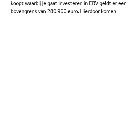
koopt waarbij je gaat investeren in EBV geldt er een
bovengrens van 280.900 euro. Hierdoor komen
meer mensen in aanmerking voor de NHG.
Investeringssubsidie duurzame
energie
Ook voor huidige huizenbezitters zijn er financiële
mogelijkheden. De
investeringssubsidie duurzame
energie
(ISDE) is bedoeld om de aanschaf op
producten zoals warmtepompen en zonnepanelen
te stimuleren. De rijksoverheid stimuleert
Nederlandse huishoudens om minder gas te
gebruiken en meer duurzame warmtebronnen. Dit
2
bespaart energie en dringt de CO
-uitstoot terug.