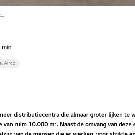
a
 min.
l Airco
eer distributiecentra die almaar groter lijken te
kte van ruim 10.000 m². Naast de omvang van dez
elzijn van de mensen die er werken, voor strikte e