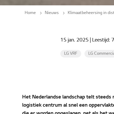
Home
Nieuws
Klimaatbeheersing in distributiecentr
15 jan. 2025
| Leestijd:
7
LG VRF
LG Commercia
Het Nederlandse landschap telt steeds m
logistiek centrum al snel een oppervla
die er worden opgeslagen, net als het w