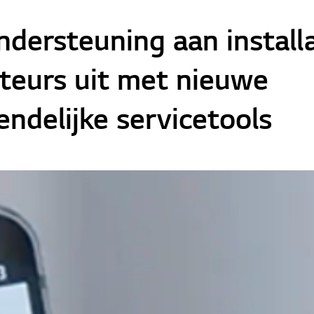
ndersteuning aan installa
teurs uit met nieuwe
endelijke servicetools