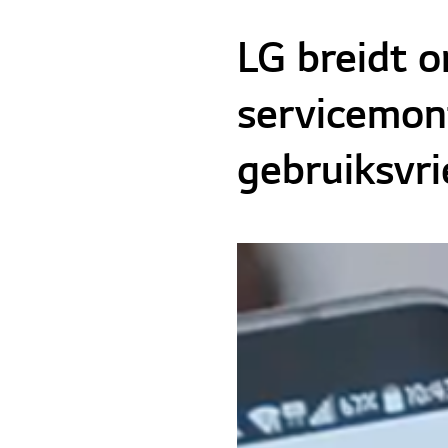
LG breidt o
servicemon
gebruiksvri