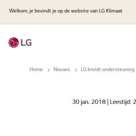
Welkom, je bevindt je op de website van LG Klimaat |
Home
Nieuws
LG breidt ondersteuning aan installatie- en servicemonteurs uit met nieuwe gebruiksvriendelijke servicet
30 jan. 2018
| Leestijd:
2