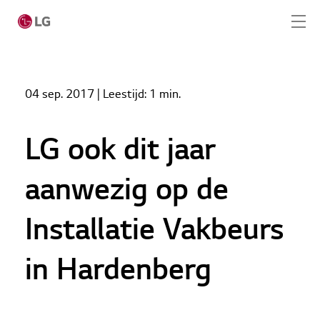
Skip to main content
Home
Nieuws
04 sep. 2017
| Leestijd:
1 min.
LG ook dit jaar aanwezig op de Installatie Vakbeurs
Home
in Hardenberg
Producten
LG ook dit jaar
LG Academy
aanwezig op de
Service
Installatie Vakbeurs
Tools
in Hardenberg
Cases
Nieuws