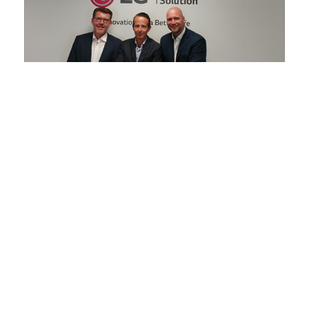
LG Klimaat is een grote speler op de industriële en
gespecialiseerde markt en kijkt verder dan alleen
particuliere en zakelijke toepassingen. LG Klimaat
zorgt voor het perfecte binnenklimaat.
Meer over ons
.