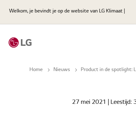
Welkom, je bevindt je op de website van LG Klimaat |
Home
Nieuws
Product in de spotlight: LG DUAL Vane Cassette met air purification
27 mei 2021
| Leestijd:
3