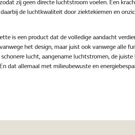
zodat zij geen directe luchtstroom voelen. Een krac
 daarbij de luchtkwaliteit door ziektekiemen en onzi
te is een product dat de volledige aandacht verdie
n vanwege het design, maar juist ook vanwege alle fun
r schonere lucht, aangename luchtstromen, de juist
. En dat allemaal met milieubewuste en energiebespare