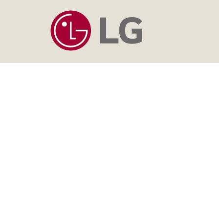
LG Klimaat is een grote speler op de indust
toepassingen. LG Klimaat zorgt voor het 
Contact
Snel n
Krijgsman 1
Inschri
1186 DM Amstelveen
Inschr
Nederland
Aanmel