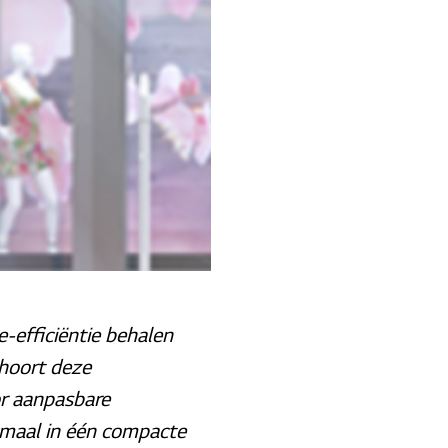
e-efficiëntie behalen
ehoort deze
or aanpasbare
emaal in één compacte