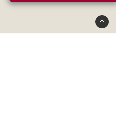
leen particuliere en zakelijke
LG Service
Direct technische hulp
Service tools
Garantie