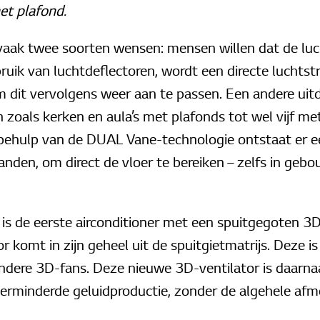
het plafond.
e vaak twee soorten wensen: mensen willen dat de luch
ruik van luchtdeflectoren, wordt een directe luchts
 dit vervolgens weer aan te passen. Een andere uitd
 zoals kerken en aula’s met plafonds tot wel vijf me
behulp van de DUAL Vane-technologie ontstaat er e
anden, om direct de vloer te bereiken – zelfs in ge
s de eerste airconditioner met een spuitgegoten 3D-
or komt in zijn geheel uit de spuitgietmatrijs. Deze i
ndere 3D-fans. Deze nieuwe 3D-ventilator is daarn
 verminderde geluidproductie, zonder de algehele af