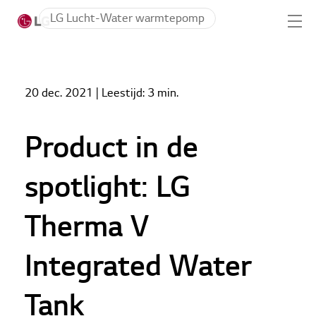
Skip to main content
LG Lucht-Water warmtepomp
Home
Nieuws
20 dec. 2021
| Leestijd:
3 min.
Product in de spotlight: LG Therma V Integrated
Home
Water Tank
Producten
Product in de
LG Academy
spotlight: LG
Service
Therma V
Tools
Integrated Water
Cases
Tank
Nieuws