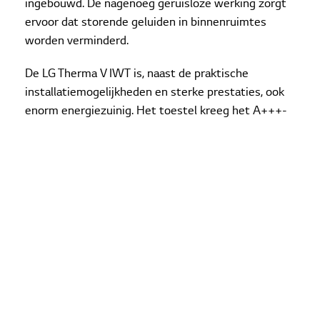
ingebouwd. De nagenoeg geruisloze werking zorgt
ervoor dat storende geluiden in binnenruimtes
worden verminderd.
De LG Therma V IWT is, naast de praktische
installatiemogelijkheden en sterke prestaties, ook
enorm energiezuinig. Het toestel kreeg het A+++-
energielabel dankzij de innovatieve R1 Compressor
– een technologisch hoogstandje. Met behulp van
een verbeterde kantelbeweging van de scroll draait
de compressor efficiënt en betrouwbaar met een
groot bereik, ook bij buitentemperaturen tot -25 °C.
De LG Therma V IWT werkt daarnaast met het
koudemiddel R32. Dit heeft een laag GWP en is
daardoor beter voor het milieu en onze toekomst.
Stijlvolle bediening met touchscreen