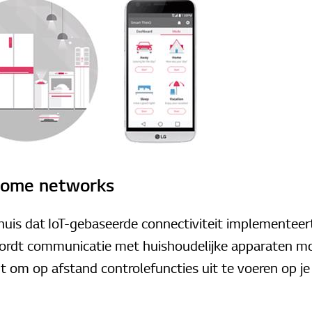
home networks
huis dat IoT-gebaseerde connectiviteit implemente
wordt communicatie met huishoudelijke apparaten mo
nt om op afstand controlefuncties uit te voeren op 