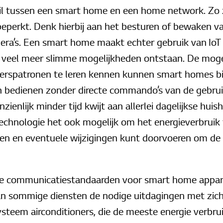
chil tussen een smart home en een home network. Zo 
erkt. Denk hierbij aan het besturen of bewaken van 
ra’s. Een smart home maakt echter gebruik van IoT
r veel meer slimme mogelijkheden ontstaan. De mogeli
kerspatronen te leren kennen kunnen smart homes b
n bedienen zonder directe commando’s van de gebruik
ienlijk minder tijd kwijt aan allerlei dagelijkse huish
chnologie het ook mogelijk om het energieverbruik 
en en eventuele wijzigingen kunt doorvoeren om de 
e communicatiestandaarden voor smart home appara
an sommige diensten de nodige uitdagingen met zi
eem airconditioners, die de meeste energie verbruik