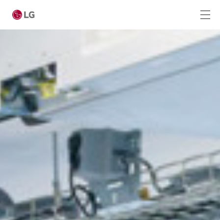
Skip to main content
Home
Producten
LG Academy
Service
Tools
Cases
Nieuws