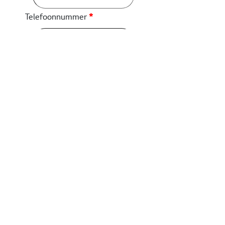
Telefoonnummer
*
E-mailadres
*
Ik wil mij graag aanmelden voor
de volgende sessie:
Woensdag 15 april: 15:00 - 19:00
(inclusief dinner)
Donderdag 16 april: 10:00 - 13:00
(inclusief lunch)
Woensdag 16 september: 15:00 - 19:00