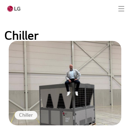
Skip to main content
Chiller
Home
Producten
LG Academy
Service
Tools
Cases
Chiller
Nieuws